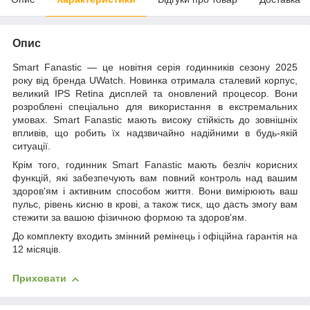
Опис
Smart Fanastic
— це новітня серія годинників сезону 2025
року від бренда UWatch. Новинка отримала сталевий корпус,
великий IPS Retina дисплей та оновлений процесор. Вони
розроблені спеціально для використання в екстремальних
умовах.
Smart Fanastic
мають високу стійкість до зовнішніх
впливів, що робить їх надзвичайно надійними в будь-якій
ситуації.
Крім того, годинник
Smart Fanastic
мають безліч корисних
функцій, які забезпечують вам повний контроль над вашим
здоров'ям і активним способом життя. Вони вимірюють ваш
пульс, рівень кисню в крові, а також тиск, що дасть змогу вам
стежити за вашою фізичною формою та здоров'ям.
До комплекту входить змінний ремінець і офіційна гарантія на
12 місяців
.
Приховати