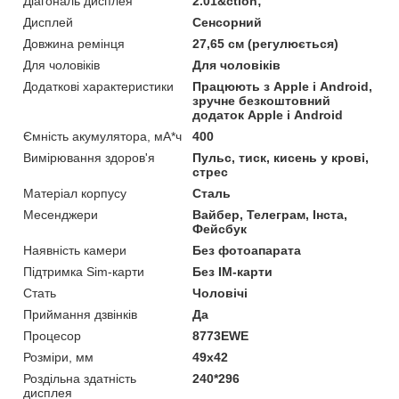
Діагональ дисплея
2.01&ction;
Дисплей
Сенсорний
Довжина ремінця
27,65 см (регулюється)
Для чоловіків
Для чоловіків
Додаткові характеристики
Працюють з Apple і Android,
зручне безкоштовний
додаток Apple і Android
Ємність акумулятора, мА*ч
400
Вимірювання здоров'я
Пульс, тиск, кисень у крові,
стрес
Матеріал корпусу
Сталь
Месенджери
Вайбер, Телеграм, Інста,
Фейсбук
Наявність камери
Без фотоапарата
Підтримка Sim-карти
Без IM-карти
Стать
Чоловічі
Приймання дзвінків
Да
Процесор
8773EWE
Розміри, мм
49х42
Роздільна здатність
240*296
дисплея