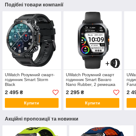
Подібні товари компанії
UWatch Розумний смарт-
UWatch Розумний смарт
UWat
годинник Smart Storm
годинник Smart Bavaro
годи
Black
Nano Rubber, 2 ремешка
Fana
2 495
2 295
2 4
₴
₴
Купити
Купити
Акційні пропозиції та новинки