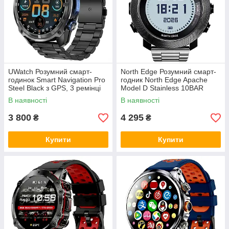
UWatch Розумний смарт-
North Edge Розумний смарт-
годинок Smart Navigation Pro
годник North Edge Apache
Steel Black з GPS, 3 ремінці
Model D Stainless 10BAR
УЦЕНКА
В наявності
В наявності
3 800
4 295
₴
₴
Купити
Купити