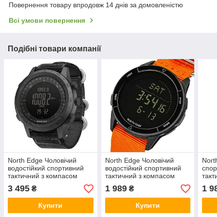
Повернення товару впродовж 14 днів за домовленістю
Всі умови повернення
Подібні товари компанії
North Edge Чоловічий
North Edge Чоловічий
Nort
водостійкий спортивний
водостійкий спортивний
спор
тактичний з компасом
тактичний з компасом
такт
годинник North Edge
годинник North Edge Alps
годи
3 495
1 989
1 9
₴
₴
Desert 5BAR с компасом
Special Orange с
Spec
компасом
Купити
Купити