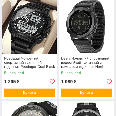
Poedagar Чоловічий
Besta Чоловічий спортивний
спортивний тактичний
водостійкий тактичний з
годинник Poedagar Dual Black
компасом годинник North
Edge Besta Trail с компасом
В наявності
В наявності
1 295
1 989
₴
₴
Купити
Купити