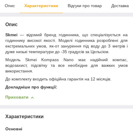
Опис
Характеристики
Відгуки про товар
Доставка
Опис
Skmei
— відомий бренд годинника, що спеціалізується на
годиннику високої якості. Моделі годинника розроблені для
екстремальних умов, як-от занурення під воду до 3 метрів і
дуже низькі температури до -35 градусів за Цельсієм
.
Модель
Skmei Kompass Nano
має надійний компас,
водозахист, підсвітку та все необхідне для важких умов
використання.
До комплекту входить офіційна гарантія на 12 місяців.
Докладніше про функції:
Приховати
Характеристики
Основні