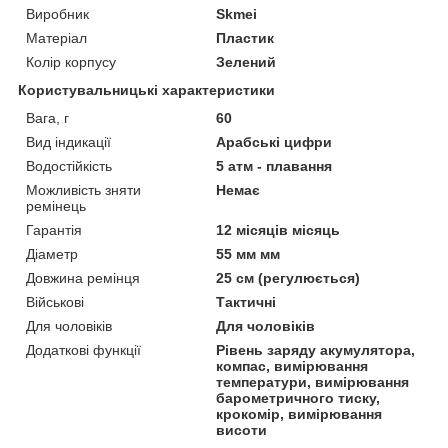
Виробник
Skmei
Матеріал
Пластик
Колір корпусу
Зелений
Користувальницькі характеристики
Вага, г
60
Вид індикації
Арабські цифри
Водостійкість
5 атм - плавання
Можливість зняти
Немає
ремінець
Гарантія
12 місяців місяць
Діаметр
55 мм мм
Довжина ремінця
25 см (регулюється)
Військові
Тактичні
Для чоловіків
Для чоловіків
Додаткові функції
Рівень заряду акумулятора,
компас, вимірювання
температури, вимірювання
барометричного тиску,
крокомір, вимірювання
висоти