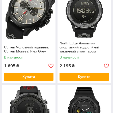
North Edge Чоловічий
Curren Чоловічий годинник
спортивний водостійкий
Curren Monreal Flex Grey
тактичний з компасом
годинник North Edge Alps Flex
В наявності
В наявності
Grey с компасом
1 695
2 195
₴
₴
Купити
Купити