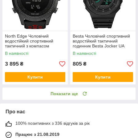
North Edge Чоловічий
Besta Чоловічий спортивний
водостійкий спортивний
водостійкий тактичний
тактичний з компасом
годинник Besta Jocker UA
годинник North Edge Desert
В наявності
В наявності
Flex Red 5BAR с компасом
3 895
805
₴
₴
Купити
Купити
Показати ще
Про нас
100% позитивних з 336 відгуків за рік
Працює з 21.08.2019