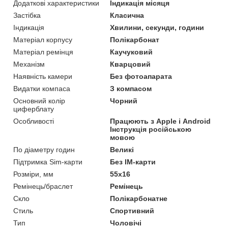
Додаткові характеристики
Індикація місяця
Застібка
Класична
Індикація
Хвилини, секунди, години
Матеріал корпусу
Полікарбонат
Матеріал ремінця
Каучуковий
Механізм
Кварцовий
Наявність камери
Без фотоапарата
Видатки компаса
З компасом
Основний колір
Чорний
циферблату
Особливості
Працюють з Apple і Android
Інструкція російською
мовою
По діаметру годин
Великі
Підтримка Sim-карти
Без IM-карти
Розміри, мм
55х16
Ремінець/браслет
Ремінець
Скло
Полікарбонатне
Стиль
Спортивний
Тип
Чоловічі