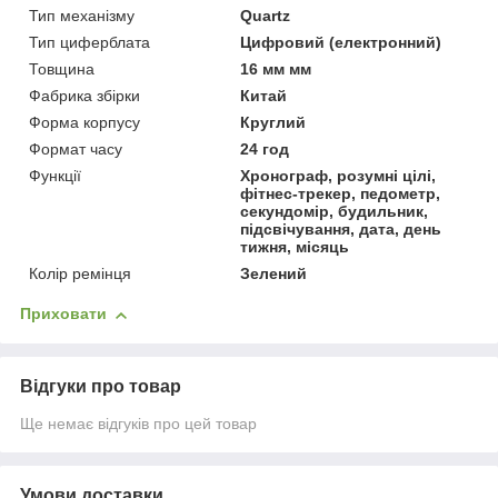
Тип механізму
Quartz
Тип циферблата
Цифровий (електронний)
Товщина
16 мм мм
Фабрика збірки
Китай
Форма корпусу
Круглий
Формат часу
24 год
Функції
Хронограф, розумні цілі,
фітнес-трекер, педометр,
секундомір, будильник,
підсвічування, дата, день
тижня, місяць
Колір ремінця
Зелений
Приховати
Відгуки про товар
Ще немає відгуків про цей товар
Умови доставки