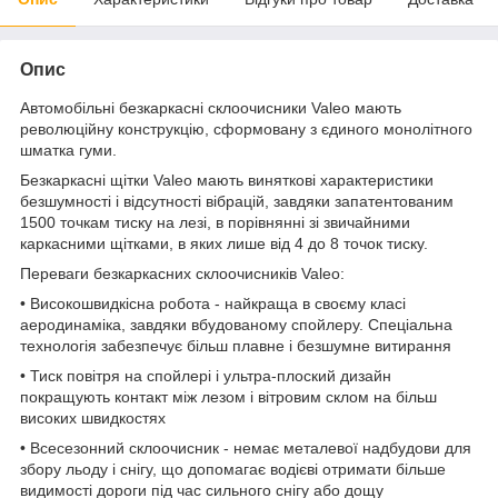
Опис
Автомобільні безкаркасні склоочисники Valeo мають
революційну конструкцію, сформовану з єдиного монолітного
шматка гуми.
Безкаркасні щітки Valeo мають виняткові характеристики
безшумності і відсутності вібрацій, завдяки запатентованим
1500 точкам тиску на лезі, в порівнянні зі звичайними
каркасними щітками, в яких лише від 4 до 8 точок тиску.
Переваги безкаркасних склоочисників Valeo:
• Високошвидкісна робота - найкраща в своєму класі
аеродинаміка, завдяки вбудованому спойлеру. Спеціальна
технологія забезпечує більш плавне і безшумне витирання
• Тиск повітря на спойлері і ультра-плоский дизайн
покращують контакт між лезом і вітровим склом на більш
високих швидкостях
• Всесезонний склоочисник - немає металевої надбудови для
збору льоду і снігу, що допомагає водієві отримати більше
видимості дороги під час сильного снігу або дощу