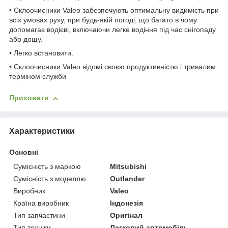
• Склоочисники Valeo забезпечують оптимальну видимість при
всіх умовах руху, при будь-якій погоді, що багато в чому
допомагає водієві, включаючи легке водіння під час снігопаду
або дощу.
• Легко встановити.
• Склоочисники Valeo відомі своєю продуктивністю і тривалим
терміном служби
Приховати
Характеристики
Основні
Сумісність з маркою
Mitsubishi
Сумісність з моделлю
Outlander
Виробник
Valeo
Країна виробник
Індонезія
Тип запчастини
Оригінал
Тип техніки
Легковий автомобіль