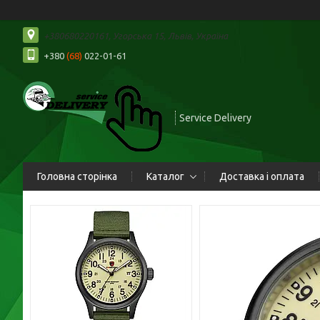
+380680220161, Угорська 15, Львів, Україна
+380
(68)
022-01-61
Service Delivery
Головна сторінка
Каталог
Доставка і оплата