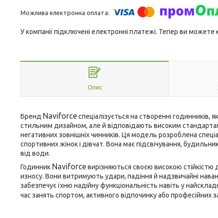
У компанії підключені електронні платежі. Тепер ви можете
Опис
Naviforce
Бренд
спеціалізується на створенні годинників, я
стильним дизайном, але й відповідають високим стандартам 
негативних зовнішніх чинників. Ця модель розроблена спеці
спортивних жінок і дівчат. Вона має підсвічування, будильник
від води.
Naviforce
Годинник
вирізняються своєю високою стійкістю 
износу. Вони витримують удари, падіння й надзвичайні нава
забезпечує їхню надійну функціональність навіть у найсклад
час занять спортом, активного відпочинку або професійних 