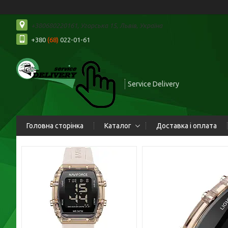
+380680220161, Угорська 15, Львів, Україна
+380
(68)
022-01-61
Service Delivery
Головна сторінка
Каталог
Доставка і оплата