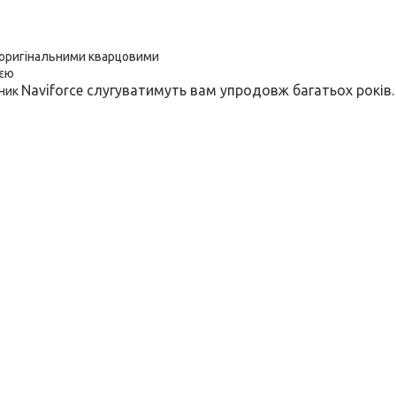
 оригінальними кварцовими
оєю
Naviforce
слугуватимуть вам упродовж багатьох років.
нник