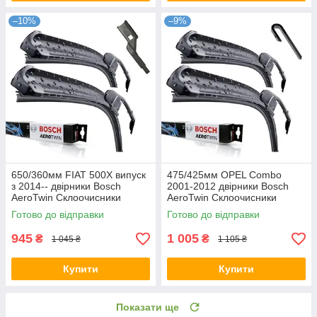
–10%
–9%
650/360мм FIAT 500X випуск
475/425мм OPEL Combo
з 2014-- двірники Bosch
2001-2012 двірники Bosch
AeroTwin Склоочисники
AeroTwin Склоочисники
Готово до відправки
Готово до відправки
945
1 005
₴
₴
1 045 ₴
1 105 ₴
Купити
Купити
Показати ще