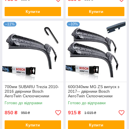
Купити
Купити
–11%
–10%
700мм SUBARU Trezia 2010-
600/340мм MG ZS випуск з
2016 двірники Bosch
2017-- двірники Bosch
AeroTwin Склоочисники
AeroTwin Склоочисники
Готово до відправки
Готово до відправки
850
915
₴
₴
950 ₴
1 015 ₴
Купити
Купити