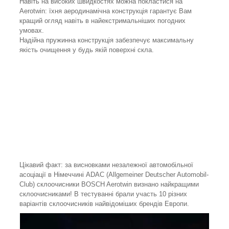
Навіть на високих швидкостях можна покластися на
Aerotwin: їхня аеродинамічна конструкція гарантує Вам
кращий огляд навіть в найекстримальніших погодних
умовах.
Надійна пружинна конструкція забезпечує максимальну
якість очищення у будь якій поверхні скла.
Цікавий факт: за висновками незалежної автомобільної
асоціації в Німеччині ADAC (Allgemeiner Deutscher Automobil-
Club) склоочисники BOSCH Aerotwin визнано найкращими
склоочисниками! В тестуванні брали участь 10 різних
варіантів склоочисників найвідоміших брендів Европи.