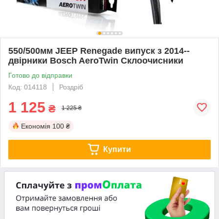
550/500мм JEEP Renegade випуск з 2014--
двірники Bosch AeroTwin Склоочисники
Готово до відправки
Код: 014118
Роздріб
1 125
₴
1 225 ₴
Економія
100 ₴
Купити