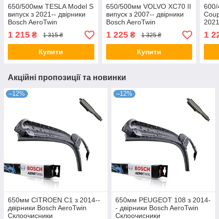
650/500мм TESLA Model S
650/500мм VOLVO XC70 II
600/
випуск з 2021-- двірники
випуск з 2007-- двірники
Coup
Bosch AeroTwin
Bosch AeroTwin
2021
Склоочисники
Склоочисники
Aero
1 215
1 225
1 2
₴
₴
1 315 ₴
1 325 ₴
Купити
Купити
Акційні пропозиції та новинки
–12%
–12%
650мм CITROEN C1 з 2014--
650мм PEUGEOT 108 з 2014-
двірники Bosch AeroTwin
- двірники Bosch AeroTwin
Склоочисники
Склоочисники