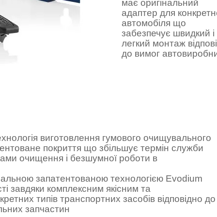
має оригінальний
адаптер для конкретн
автомобіля що
забезпечує швидкий і
легкий монтаж відпов
до вимог автовиробн
 технологія виготовлення гумового очищувального
тентоване покриття що збільшує термін служби
ками очищення і безшумної роботи в
ціальною запатентованою технологією Evodium
сті завдяки комплексним якісним та
ретних типів транспортних засобів відповідно до
льних запчастин