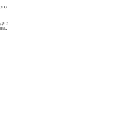
ого
ідно
ика.