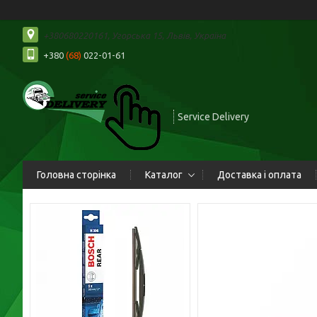
+380680220161, Угорська 15, Львів, Україна
+380
(68)
022-01-61
Service Delivery
Головна сторінка
Каталог
Доставка і оплата