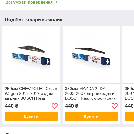
Всі умови повернення
Подібні товари компанії
250мм CHEVROLET Cruze
350мм MAZDA 2 [DY]
350
Wagon 2012-2019 задній
2003-2007 двірник задній
2007
двірник BOSCH Rear
BOSCH Rear склоочисник
BOSC
склоочисник
440
440
440
₴
₴
Купити
Купити