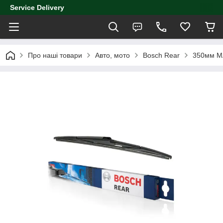
Service Delivery
Про наші товари
Авто, мото
Bosch Rear
350мм MA