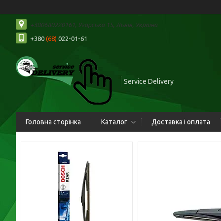
+380680220161, Угорська 15, Львів, Україна
+380
(68)
022-01-61
Service Delivery
Головна сторінка
Каталог
Доставка і оплата