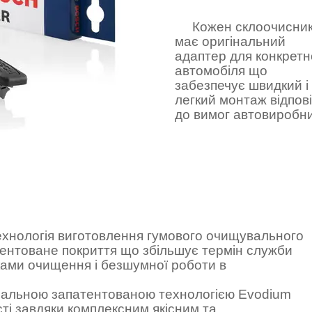
Кожен склоочисни
має оригінальний
адаптер для конкретн
автомобіля що
забезпечує швидкий і
легкий монтаж відпов
до вимог автовиробн
 технологія виготовлення гумового очищувального
тентоване покриття що збільшує термін служби
ками очищення і безшумної роботи в
ціальною запатентованою технологією Evodium
сті завдяки комплексним якісним та