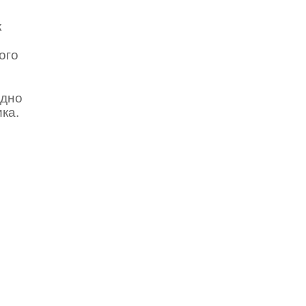
к
ого
ідно
ика.