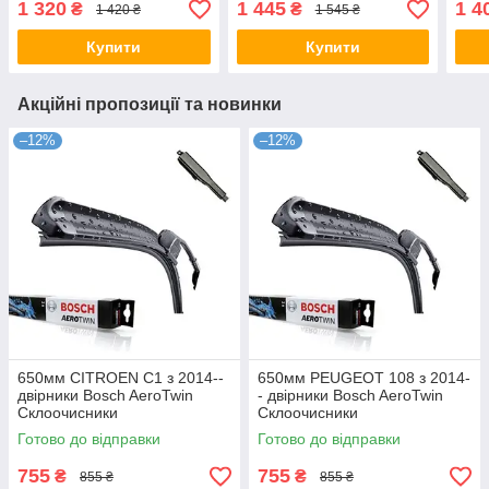
1 320
1 445
1 4
₴
₴
1 420 ₴
1 545 ₴
Купити
Купити
Акційні пропозиції та новинки
–12%
–12%
650мм CITROEN C1 з 2014--
650мм PEUGEOT 108 з 2014-
двірники Bosch AeroTwin
- двірники Bosch AeroTwin
Склоочисники
Склоочисники
Готово до відправки
Готово до відправки
755
755
₴
₴
855 ₴
855 ₴