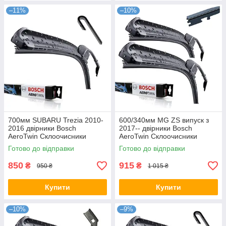
–11%
–10%
700мм SUBARU Trezia 2010-
600/340мм MG ZS випуск з
2016 двірники Bosch
2017-- двірники Bosch
AeroTwin Склоочисники
AeroTwin Склоочисники
Готово до відправки
Готово до відправки
850
915
₴
₴
950 ₴
1 015 ₴
Купити
Купити
–10%
–9%