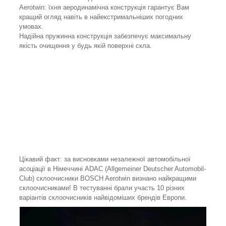
Aerotwin: їхня аеродинамічна конструкція гарантує Вам
кращий огляд навіть в найекстримальніших погодних
умовах.
Надійна пружинна конструкція забезпечує максимальну
якість очищення у будь якій поверхні скла.
Цікавий факт: за висновками незалежної автомобільної
асоціації в Німеччині ADAC (Allgemeiner Deutscher Automobil-
Club) склоочисники BOSCH Aerotwin визнано найкращими
склоочисниками! В тестуванні брали участь 10 різних
варіантів склоочисників найвідоміших брендів Европи.