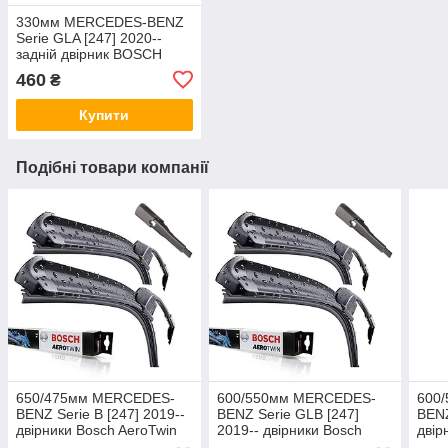
330мм MERCEDES-BENZ
Serie GLA [247] 2020--
задній двірник BOSCH
Rear склоочисник
460
₴
Купити
Подібні товари компанії
650/475мм MERCEDES-
600/550мм MERCEDES-
600
BENZ Serie B [247] 2019--
BENZ Serie GLB [247]
BENZ
двірники Bosch AeroTwin
2019-- двірники Bosch
двір
Склоочисники
AeroTwin Склоочисники
Скло