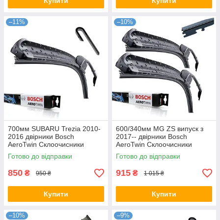
Купити
Купити
–11%
–10%
700мм SUBARU Trezia 2010-
600/340мм MG ZS випуск з
2016 двірники Bosch
2017-- двірники Bosch
AeroTwin Склоочисники
AeroTwin Склоочисники
Готово до відправки
Готово до відправки
850
915
₴
₴
950 ₴
1 015 ₴
Купити
Купити
–10%
–9%