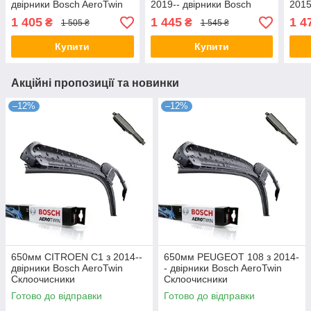
двірники Bosch AeroTwin
2019-- двірники Bosch
2015
Склоочисники
AeroTwin Склоочисники
Aero
1 405
1 445
1 4
₴
₴
1 505 ₴
1 545 ₴
Купити
Купити
Акційні пропозиції та новинки
–12%
–12%
650мм CITROEN C1 з 2014--
650мм PEUGEOT 108 з 2014-
двірники Bosch AeroTwin
- двірники Bosch AeroTwin
Склоочисники
Склоочисники
Готово до відправки
Готово до відправки