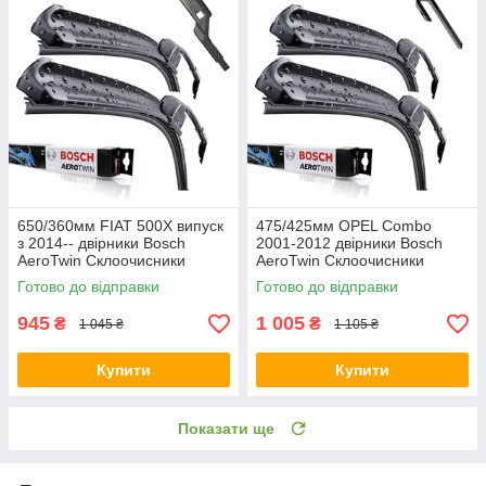
650/360мм FIAT 500X випуск
475/425мм OPEL Combo
з 2014-- двірники Bosch
2001-2012 двірники Bosch
AeroTwin Склоочисники
AeroTwin Склоочисники
Готово до відправки
Готово до відправки
945
1 005
₴
₴
1 045 ₴
1 105 ₴
Купити
Купити
Показати ще