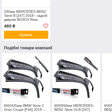
330мм MERCEDES-BENZ
Serie B [247] 2018-- задній
двірник BOSCH Rear
склоочисник
460
₴
Купити
Подібні товари компанії
650/425мм BMW Serie 2
600/550мм MERCEDES-
650
Gran Coupé [F44] 2019 --
BENZ Serie GLB [247]
BENZ