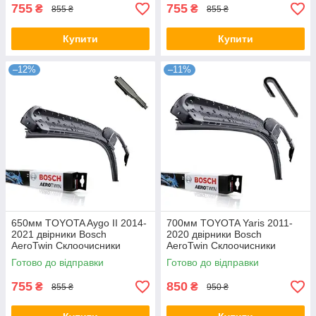
755
755
₴
₴
855 ₴
855 ₴
Купити
Купити
–12%
–11%
650мм TOYOTA Aygo II 2014-
700мм TOYOTA Yaris 2011-
2021 двірники Bosch
2020 двірники Bosch
AeroTwin Склоочисники
AeroTwin Склоочисники
Готово до відправки
Готово до відправки
755
850
₴
₴
855 ₴
950 ₴