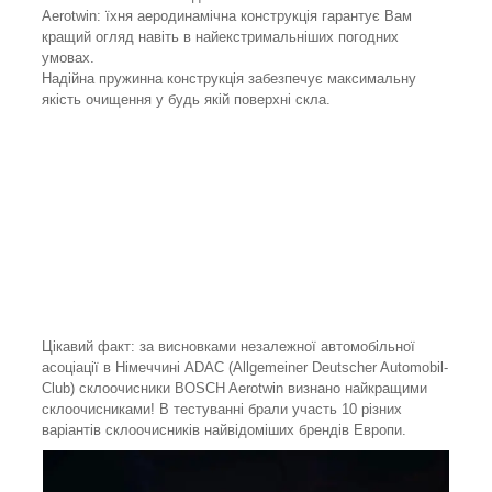
Aerotwin: їхня аеродинамічна конструкція гарантує Вам
кращий огляд навіть в найекстримальніших погодних
умовах.
Надійна пружинна конструкція забезпечує максимальну
якість очищення у будь якій поверхні скла.
Цікавий факт: за висновками незалежної автомобільної
асоціації в Німеччині ADAC (Allgemeiner Deutscher Automobil-
Club) склоочисники BOSCH Aerotwin визнано найкращими
склоочисниками! В тестуванні брали участь 10 різних
варіантів склоочисників найвідоміших брендів Европи.