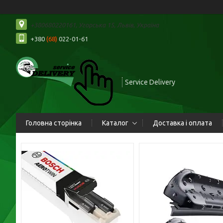
+380680220161, Угорська 15, Львів, Україна
+380
(68)
022-01-61
Service Delivery
Головна сторінка
Каталог
Доставка і оплата