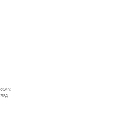
otwin:
гляд