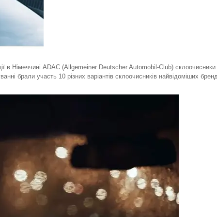
ії в Німеччині ADAC (Allgemeiner Deutscher Automobil-Club) склоочисники
нні брали участь 10 різних варіантів склоочисників найвідоміших бренд