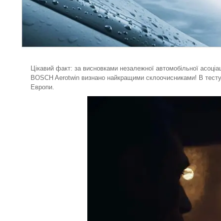
Цікавий факт: за висновками незалежної автомобільної асоціац
BOSCH Aerotwin визнано найкращими склоочисниками! В тестува
Европи.