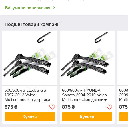
Всі умови повернення
Подібні товари компанії
600/500мм LEXUS GS
600/500мм HYUNDAI
600/
1997-2012 Valeo
Sonata 2004-2010 Valeo
2009
Multiconnection двірники
Multiconnection двірники
Mult
Склоочисники
Склоочисники
Скло
875
875
875
₴
₴
Купити
Купити