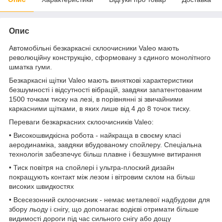
Опис
Автомобільні безкаркасні склоочисники Valeo мають
революційну конструкцію, сформовану з єдиного монолітного
шматка гуми.
Безкаркасні щітки Valeo мають виняткові характеристики
безшумності і відсутності вібрацій, завдяки запатентованим
1500 точкам тиску на лезі, в порівнянні зі звичайними
каркасними щітками, в яких лише від 4 до 8 точок тиску.
Переваги безкаркасних склоочисників Valeo:
• Високошвидкісна робота - найкраща в своєму класі
аеродинаміка, завдяки вбудованому спойлеру. Спеціальна
технологія забезпечує більш плавне і безшумне витирання
• Тиск повітря на спойлері і ультра-плоский дизайн
покращують контакт між лезом і вітровим склом на більш
високих швидкостях
• Всесезонний склоочисник - немає металевої надбудови для
збору льоду і снігу, що допомагає водієві отримати більше
видимості дороги під час сильного снігу або дощу