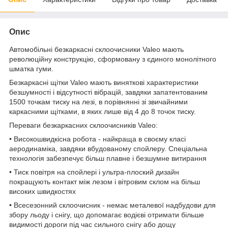
Опис
Автомобільні безкаркасні склоочисники Valeo мають
революційну конструкцію, сформовану з єдиного монолітного
шматка гуми.
Безкаркасні щітки Valeo мають виняткові характеристики
безшумності і відсутності вібрацій, завдяки запатентованим
1500 точкам тиску на лезі, в порівнянні зі звичайними
каркасними щітками, в яких лише від 4 до 8 точок тиску.
Переваги безкаркасних склоочисників Valeo:
• Високошвидкісна робота - найкраща в своєму класі
аеродинаміка, завдяки вбудованому спойлеру. Спеціальна
технологія забезпечує більш плавне і безшумне витирання
• Тиск повітря на спойлері і ультра-плоский дизайн
покращують контакт між лезом і вітровим склом на більш
високих швидкостях
• Всесезонний склоочисник - немає металевої надбудови для
збору льоду і снігу, що допомагає водієві отримати більше
видимості дороги під час сильного снігу або дощу