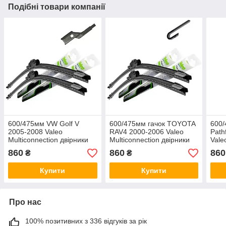
Подібні товари компанії
600/475мм VW Golf V
600/475мм гачок TOYOTA
600/
2005-2008 Valeo
RAV4 2000-2006 Valeo
Path
Multiconnection двірники
Multiconnection двірники
Vale
Склоочисники
Склоочисники
двір
860
860
860
₴
₴
Купити
Купити
Про нас
100% позитивних з 336 відгуків за рік