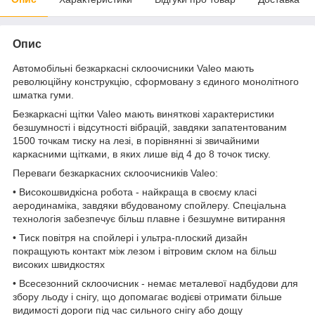
Опис
Автомобільні безкаркасні склоочисники Valeo мають
революційну конструкцію, сформовану з єдиного монолітного
шматка гуми.
Безкаркасні щітки Valeo мають виняткові характеристики
безшумності і відсутності вібрацій, завдяки запатентованим
1500 точкам тиску на лезі, в порівнянні зі звичайними
каркасними щітками, в яких лише від 4 до 8 точок тиску.
Переваги безкаркасних склоочисників Valeo:
• Високошвидкісна робота - найкраща в своєму класі
аеродинаміка, завдяки вбудованому спойлеру. Спеціальна
технологія забезпечує більш плавне і безшумне витирання
• Тиск повітря на спойлері і ультра-плоский дизайн
покращують контакт між лезом і вітровим склом на більш
високих швидкостях
• Всесезонний склоочисник - немає металевої надбудови для
збору льоду і снігу, що допомагає водієві отримати більше
видимості дороги під час сильного снігу або дощу