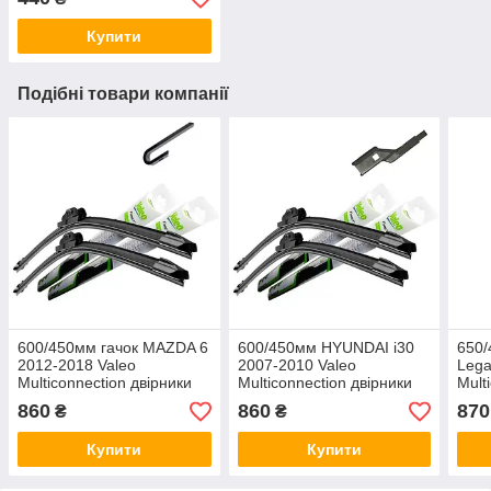
Купити
Подібні товари компанії
600/450мм гачок MAZDA 6
600/450мм HYUNDAI i30
650
2012-2018 Valeo
2007-2010 Valeo
Lega
Multiconnection двірники
Multiconnection двірники
Mult
Склоочисники
Склоочисники
Скло
860
860
870
₴
₴
Купити
Купити