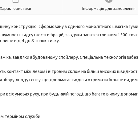
Характеристики
Інформація для замовлення
ційну конструкцію, сформовану з єдиного монолітного шматка гуми
шумності і відсутності вібрацій, завдяки запатентованим 1500 точ
х лише від 4 до 8 точок тиску.
наміка, завдяки вбудованому спойлеру. Спеціальна технологія забе
ють контакт між лезом і вітровим склом на більш високих швидкост
 збору льоду і снігу, що допомагає водієві отримати більше видим
 всіх умовах руху, при будь-якій погоді, що багато в чому допома
.
лим терміном служби