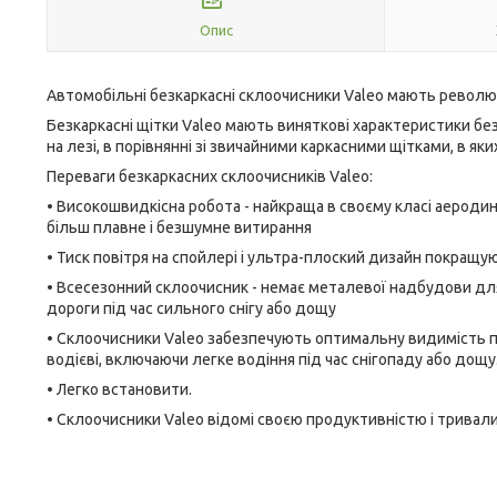
Опис
Автомобільні безкаркасні склоочисники Valeo мають револю
Безкаркасні щітки Valeo мають виняткові характеристики без
на лезі, в порівнянні зі звичайними каркасними щітками, в яки
Переваги безкаркасних склоочисників Valeo:
• Високошвидкісна робота - найкраща в своєму класі аероди
більш плавне і безшумне витирання
• Тиск повітря на спойлері і ультра-плоский дизайн покращу
• Всесезонний склоочисник - немає металевої надбудови для
дороги під час сильного снігу або дощу
• Склоочисники Valeo забезпечують оптимальну видимість при
водієві, включаючи легке водіння під час снігопаду або дощу
• Легко встановити.
• Склоочисники Valeo відомі своєю продуктивністю і трива