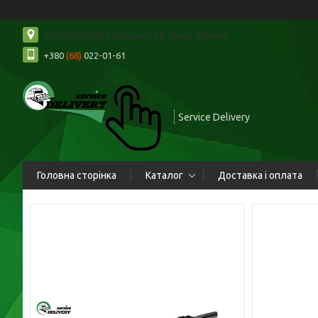
+380680220161, Угорська 15, Львів, Україна
+380
(68)
022-01-61
Service Delivery
Головна сторінка
Каталог
Доставка і оплата