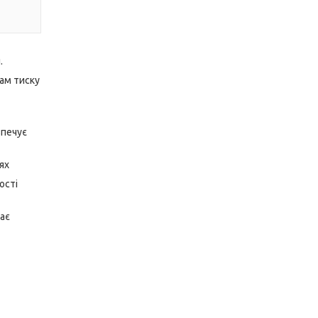
.
кам тиску
зпечує
ях
ості
гає