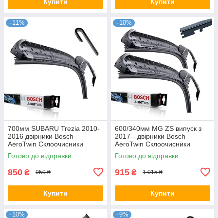
Купити
Купити
–11%
–10%
700мм SUBARU Trezia 2010-
600/340мм MG ZS випуск з
2016 двірники Bosch
2017-- двірники Bosch
AeroTwin Склоочисники
AeroTwin Склоочисники
Готово до відправки
Готово до відправки
850
915
₴
₴
950 ₴
1 015 ₴
Купити
Купити
–10%
–9%