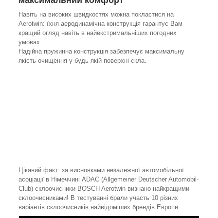
Навіть на високих швидкостях можна покластися на
Aerotwin: їхня аеродинамічна конструкція гарантує Вам
кращий огляд навіть в найекстримальніших погодних
умовах.
Надійна пружинна конструкція забезпечує максимальну
якість очищення у будь якій поверхні скла.
Цікавий факт: за висновками незалежної автомобільної
асоціації в Німеччині ADAC (Allgemeiner Deutscher Automobil-
Club) склоочисники BOSCH Aerotwin визнано найкращими
склоочисниками! В тестуванні брали участь 10 різних
варіантів склоочисників найвідоміших брендів Европи.