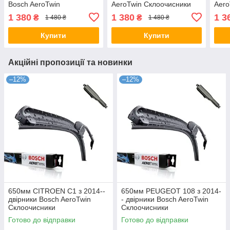
Bosch AeroTwin
AeroTwin Склоочисники
Aero
Склоочисники
Скло
1 380
1 380
1 3
₴
₴
1 480 ₴
1 480 ₴
Купити
Купити
Акційні пропозиції та новинки
–12%
–12%
650мм CITROEN C1 з 2014--
650мм PEUGEOT 108 з 2014-
двірники Bosch AeroTwin
- двірники Bosch AeroTwin
Склоочисники
Склоочисники
Готово до відправки
Готово до відправки