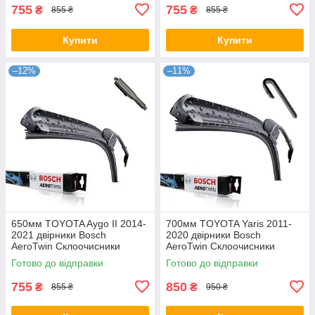
755
755
₴
₴
855 ₴
855 ₴
Купити
Купити
–12%
–11%
650мм TOYOTA Aygo II 2014-
700мм TOYOTA Yaris 2011-
2021 двірники Bosch
2020 двірники Bosch
AeroTwin Склоочисники
AeroTwin Склоочисники
Готово до відправки
Готово до відправки
755
850
₴
₴
855 ₴
950 ₴