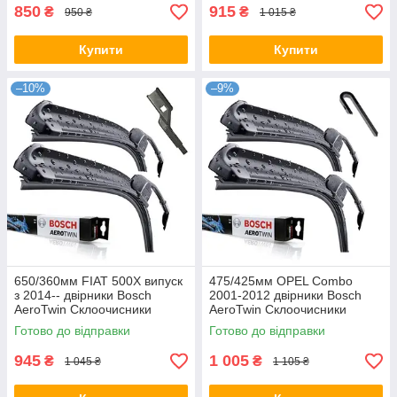
850
915
₴
₴
950 ₴
1 015 ₴
Купити
Купити
–10%
–9%
650/360мм FIAT 500X випуск
475/425мм OPEL Combo
з 2014-- двірники Bosch
2001-2012 двірники Bosch
AeroTwin Склоочисники
AeroTwin Склоочисники
Готово до відправки
Готово до відправки
945
1 005
₴
₴
1 045 ₴
1 105 ₴