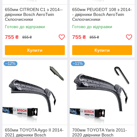
650мм CITROEN C1 з 2014--
650мм PEUGEOT 108 з 2014-
двірники Bosch AeroTwin
- двірники Bosch AeroTwin
Склоочисники
Склоочисники
Готово до відправки
Готово до відправки
755
755
₴
₴
855 ₴
855 ₴
Купити
Купити
–12%
–11%
650мм TOYOTA Aygo II 2014-
700мм TOYOTA Yaris 2011-
2021 двірники Bosch
2020 двірники Bosch