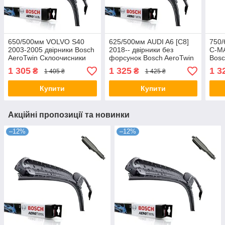
650/500мм VOLVO S40
625/500мм AUDI A6 [C8]
750
2003-2005 двірники Bosch
2018-- двірники без
C-MA
AeroTwin Склоочисники
форсунок Bosch AeroTwin
Bosc
Склоочисники
Скло
1 305
1 325
1 3
₴
₴
1 405 ₴
1 425 ₴
Купити
Купити
Акційні пропозиції та новинки
–12%
–12%