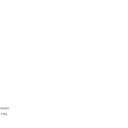
otwin:
гляд