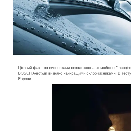
Цікавий факт: за висновками незалежної автомобільної асоціац
BOSCH Aerotwin визнано найкращими склоочисниками! В тестува
Европи.