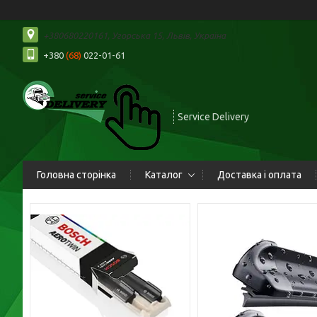
+380680220161, Угорська 15, Львів, Україна
+380
(68)
022-01-61
Service Delivery
Головна сторінка
Каталог
Доставка і оплата