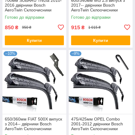
700мм SUBARU Trezia 2010-
600/340мм MG ZS випуск з
2016 двірники Bosch
2017-- двірники Bosch
AeroTwin Склоочисники
AeroTwin Склоочисники
Готово до відправки
Готово до відправки
850
915
₴
₴
950 ₴
1 015 ₴
Купити
Купити
–10%
–9%
650/360мм FIAT 500X випуск
475/425мм OPEL Combo
з 2014-- двірники Bosch
2001-2012 двірники Bosch
AeroTwin Склоочисники
AeroTwin Склоочисники