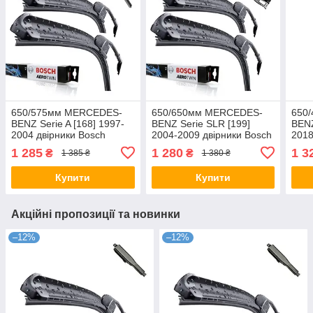
650/575мм MERCEDES-
650/650мм MERCEDES-
650
BENZ Serie A [168] 1997-
BENZ Serie SLR [199]
BENZ
2004 двірники Bosch
2004-2009 двірники Bosch
2018
AeroTwin Склоочисники
AeroTwin Склоочисники
Aero
1 285
1 280
1 3
₴
₴
1 385 ₴
1 380 ₴
Купити
Купити
Акційні пропозиції та новинки
–12%
–12%