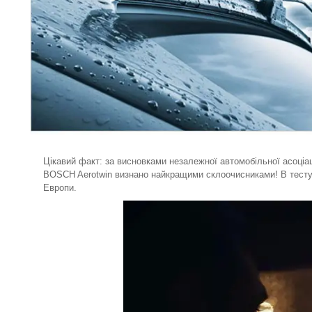
Цікавий факт: за висновками незалежної автомобільної асоціац
BOSCH Aerotwin визнано найкращими склоочисниками! В тестува
Европи.