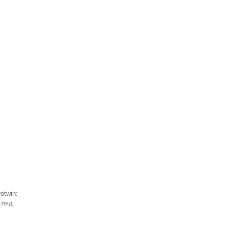
otwin:
гляд