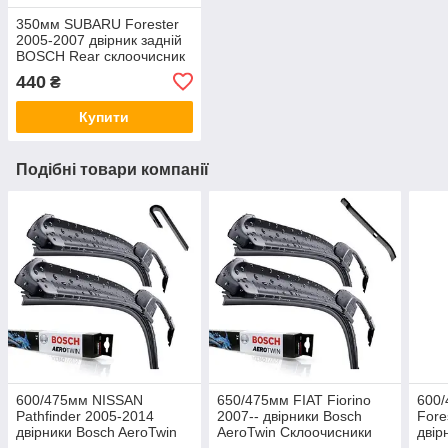
350мм SUBARU Forester
2005-2007 двірник задній
BOSCH Rear склоочисник
440
₴
Купити
Подібні товари компанії
600/475мм NISSAN
650/475мм FIAT Fiorino
600
Pathfinder 2005-2014
2007-- двірники Bosch
Fore
двірники Bosch AeroTwin
AeroTwin Склоочисники
двір