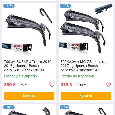
–11%
–10%
700мм SUBARU Trezia 2010-
600/340мм MG ZS випуск з
2016 двірники Bosch
2017-- двірники Bosch
AeroTwin Склоочисники
AeroTwin Склоочисники
Готово до відправки
Готово до відправки
850
915
₴
₴
950 ₴
1 015 ₴
Купити
Купити
–10%
–9%