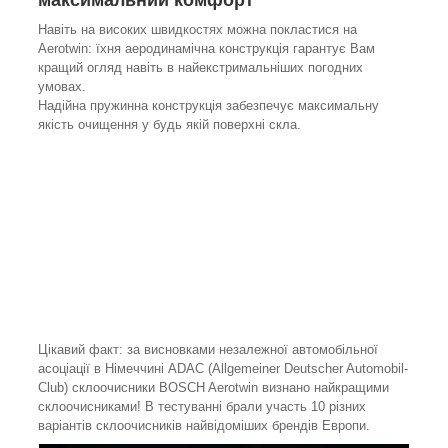
Навіть на високих швидкостях можна покластися на
Aerotwin: їхня аеродинамічна конструкція гарантує Вам
кращий огляд навіть в найекстримальніших погодних
умовах.
Надійна пружинна конструкція забезпечує максимальну
якість очищення у будь якій поверхні скла.
Цікавий факт: за висновками незалежної автомобільної
асоціації в Німеччині ADAC (Allgemeiner Deutscher Automobil-
Club) склоочисники BOSCH Aerotwin визнано найкращими
склоочисниками! В тестуванні брали участь 10 різних
варіантів склоочисників найвідоміших брендів Европи.