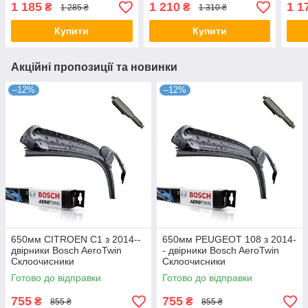
Склоочисники
Скло
1 185
1 210
1 1
₴
₴
1 285 ₴
1 310 ₴
Купити
Купити
Акційні пропозиції та новинки
–12%
–12%
650мм CITROEN C1 з 2014--
650мм PEUGEOT 108 з 2014-
двірники Bosch AeroTwin
- двірники Bosch AeroTwin
Склоочисники
Склоочисники
Готово до відправки
Готово до відправки
755
755
₴
₴
855 ₴
855 ₴