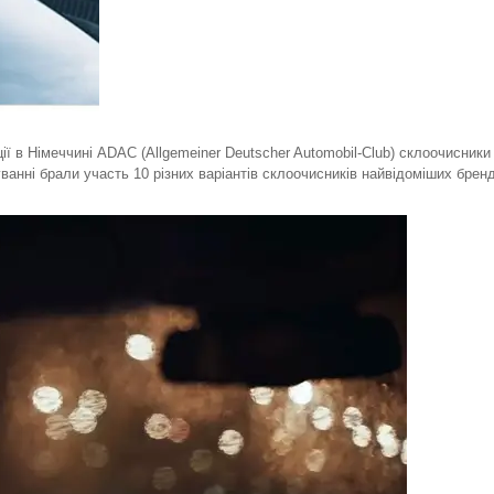
ії в Німеччині ADAC (Allgemeiner Deutscher Automobil-Club) склоочисники
нні брали участь 10 різних варіантів склоочисників найвідоміших бренд