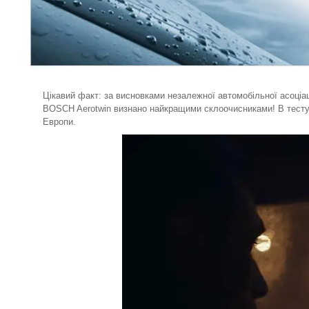
Цікавий факт: за висновками незалежної автомобільної асоціац
BOSCH Aerotwin визнано найкращими склоочисниками! В тестува
Европи.