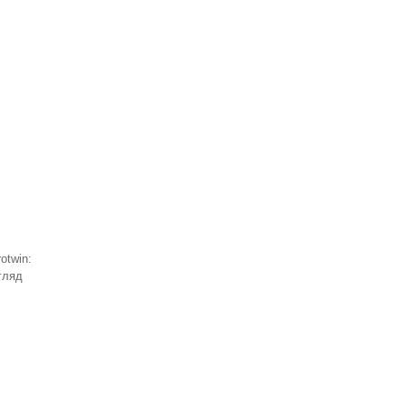
otwin:
гляд