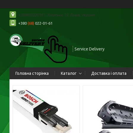
+380680220161, Угорська 15, Львів, Україна
+380
(68)
022-01-61
Service Delivery
Головна сторінка
Каталог
Доставка і оплата