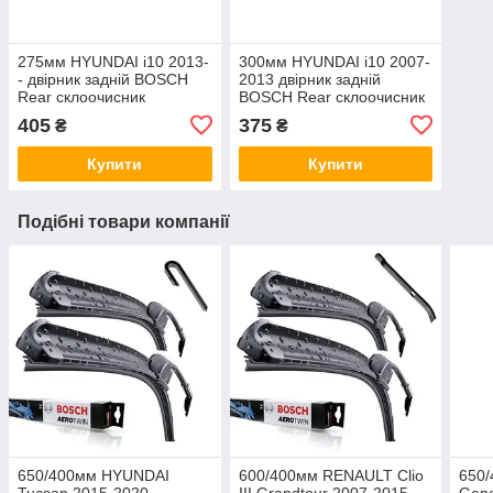
275мм HYUNDAI i10 2013-
300мм HYUNDAI i10 2007-
- двірник задній BOSCH
2013 двірник задній
Rear склоочисник
BOSCH Rear склоочисник
405
375
₴
₴
Купити
Купити
Подібні товари компанії
650/400мм HYUNDAI
600/400мм RENAULT Clio
650