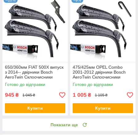
–10%
–9%
650/360мм FIAT 500X випуск
475/425мм OPEL Combo
з 2014-- двірники Bosch
2001-2012 двірники Bosch
AeroTwin Склоочисники
AeroTwin Склоочисники
Готово до відправки
Готово до відправки
945
1 005
₴
₴
1 045 ₴
1 105 ₴
Купити
Купити
Показати ще