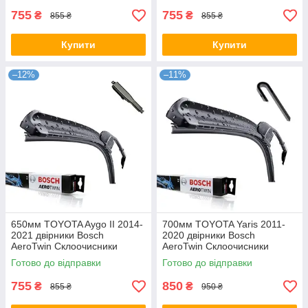
755
755
₴
₴
855 ₴
855 ₴
Купити
Купити
–12%
–11%
650мм TOYOTA Aygo II 2014-
700мм TOYOTA Yaris 2011-
2021 двірники Bosch
2020 двірники Bosch
AeroTwin Склоочисники
AeroTwin Склоочисники
Готово до відправки
Готово до відправки
755
850
₴
₴
855 ₴
950 ₴