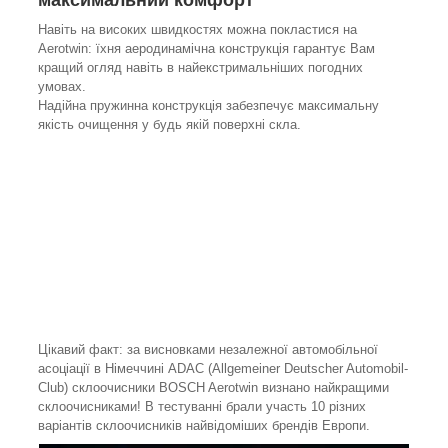
Навіть на високих швидкостях можна покластися на
Aerotwin: їхня аеродинамічна конструкція гарантує Вам
кращий огляд навіть в найекстримальніших погодних
умовах.
Надійна пружинна конструкція забезпечує максимальну
якість очищення у будь якій поверхні скла.
Цікавий факт: за висновками незалежної автомобільної
асоціації в Німеччині ADAC (Allgemeiner Deutscher Automobil-
Club) склоочисники BOSCH Aerotwin визнано найкращими
склоочисниками! В тестуванні брали участь 10 різних
варіантів склоочисників найвідоміших брендів Европи.