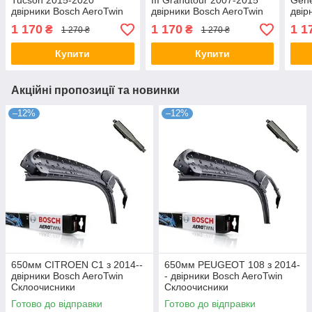
Tucson 2015-2020
III Grandtour 2007-2015
Gene
двірники Bosch AeroTwin
двірники Bosch AeroTwin
двір
Склоочисники
Склоочисники
Скло
1 170
1 170
1 1
₴
₴
1 270 ₴
1 270 ₴
Купити
Купити
Акційні пропозиції та новинки
–12%
–12%
650мм CITROEN C1 з 2014--
650мм PEUGEOT 108 з 2014-
двірники Bosch AeroTwin
- двірники Bosch AeroTwin
Склоочисники
Склоочисники
Готово до відправки
Готово до відправки