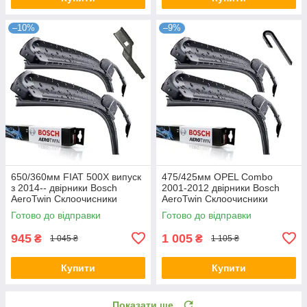
–10%
–9%
650/360мм FIAT 500X випуск
475/425мм OPEL Combo
з 2014-- двірники Bosch
2001-2012 двірники Bosch
AeroTwin Склоочисники
AeroTwin Склоочисники
Готово до відправки
Готово до відправки
945
1 005
₴
₴
1 045 ₴
1 105 ₴
Купити
Купити
Показати ще