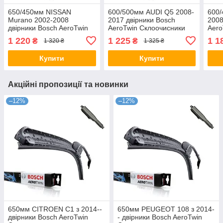
650/450мм NISSAN
600/500мм AUDI Q5 2008-
600/
Murano 2002-2008
2017 двірники Bosch
2008
двірники Bosch AeroTwin
AeroTwin Склоочисники
Aero
Склоочисники
1 220
1 225
1 1
₴
₴
1 320 ₴
1 325 ₴
Купити
Купити
Акційні пропозиції та новинки
–12%
–12%
650мм CITROEN C1 з 2014--
650мм PEUGEOT 108 з 2014-
двірники Bosch AeroTwin
- двірники Bosch AeroTwin