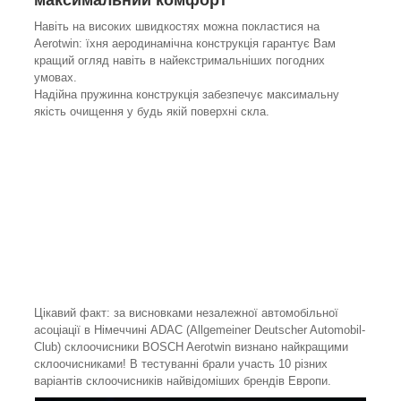
Навіть на високих швидкостях можна покластися на
Aerotwin: їхня аеродинамічна конструкція гарантує Вам
кращий огляд навіть в найекстримальніших погодних
умовах.
Надійна пружинна конструкція забезпечує максимальну
якість очищення у будь якій поверхні скла.
Цікавий факт: за висновками незалежної автомобільної
асоціації в Німеччині ADAC (Allgemeiner Deutscher Automobil-
Club) склоочисники BOSCH Aerotwin визнано найкращими
склоочисниками! В тестуванні брали участь 10 різних
варіантів склоочисників найвідоміших брендів Европи.