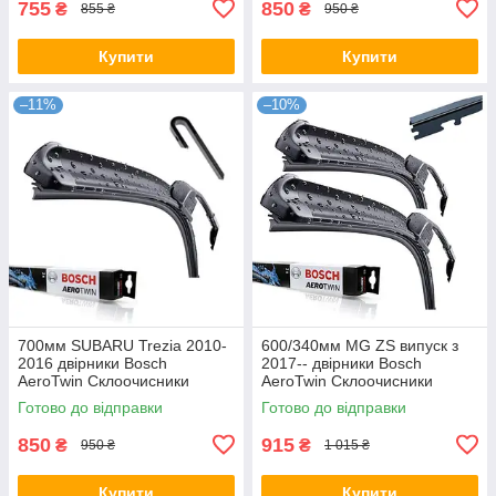
755
850
₴
₴
855 ₴
950 ₴
Купити
Купити
–11%
–10%
700мм SUBARU Trezia 2010-
600/340мм MG ZS випуск з
2016 двірники Bosch
2017-- двірники Bosch
AeroTwin Склоочисники
AeroTwin Склоочисники
Готово до відправки
Готово до відправки
850
915
₴
₴
950 ₴
1 015 ₴
Купити
Купити