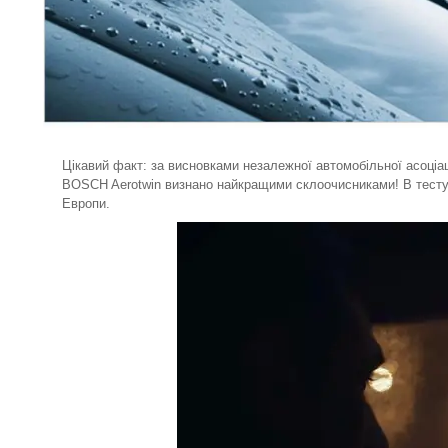
Цікавий факт: за висновками незалежної автомобільної асоціац
BOSCH Aerotwin визнано найкращими склоочисниками! В тестува
Европи.