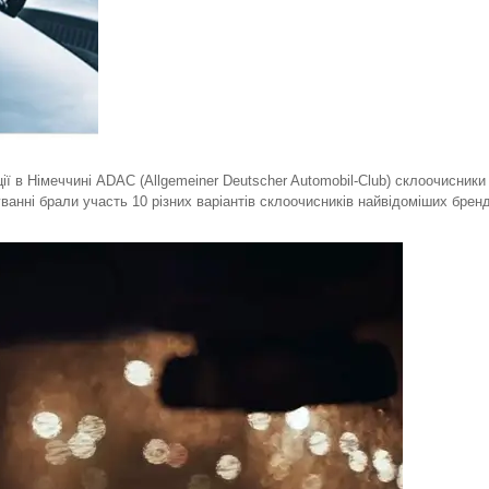
ії в Німеччині ADAC (Allgemeiner Deutscher Automobil-Club) склоочисники
нні брали участь 10 різних варіантів склоочисників найвідоміших бренд