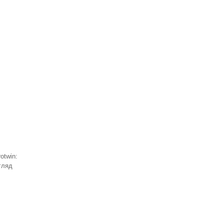
otwin:
гляд