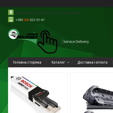
+380680220161, Угорська 15, Львів, Україна
+380
(68)
022-01-61
Service Delivery
Головна сторінка
Каталог
Доставка і оплата