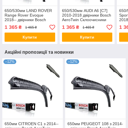
650/530мм LAND ROVER
650/530мм AUDI A6 [C7]
650/
Range Rover Evoque
2010-2018 двірники Bosch
Spor
2018-- двірники Bosch
AeroTwin Склоочисники
2018
AeroTwin Склоочисники
Aero
1 365
1 365
1 3
₴
₴
1 465 ₴
1 465 ₴
Купити
Купити
Акційні пропозиції та новинки
–12%
–12%
650мм CITROEN C1 з 2014--
650мм PEUGEOT 108 з 2014-