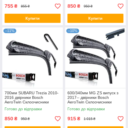
755
850
₴
₴
855 ₴
950 ₴
Купити
Купити
–11%
–10%
700мм SUBARU Trezia 2010-
600/340мм MG ZS випуск з
2016 двірники Bosch
2017-- двірники Bosch
AeroTwin Склоочисники
AeroTwin Склоочисники
Готово до відправки
Готово до відправки
850
915
₴
₴
950 ₴
1 015 ₴