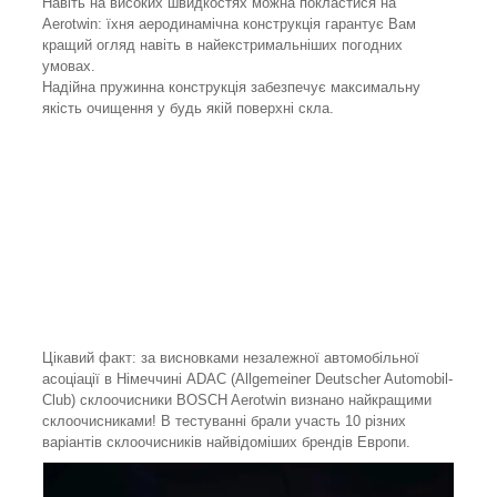
Навіть на високих швидкостях можна покластися на
Aerotwin: їхня аеродинамічна конструкція гарантує Вам
кращий огляд навіть в найекстримальніших погодних
умовах.
Надійна пружинна конструкція забезпечує максимальну
якість очищення у будь якій поверхні скла.
Цікавий факт: за висновками незалежної автомобільної
асоціації в Німеччині ADAC (Allgemeiner Deutscher Automobil-
Club) склоочисники BOSCH Aerotwin визнано найкращими
склоочисниками! В тестуванні брали участь 10 різних
варіантів склоочисників найвідоміших брендів Европи.