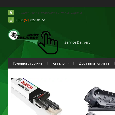
+380680220161, Угорська 15, Львів, Україна
+380
(68)
022-01-61
Service Delivery
Головна сторінка
Каталог
Доставка і оплата