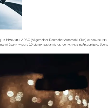
ії в Німеччині ADAC (Allgemeiner Deutscher Automobil-Club) склоочисники
нні брали участь 10 різних варіантів склоочисників найвідоміших бренд