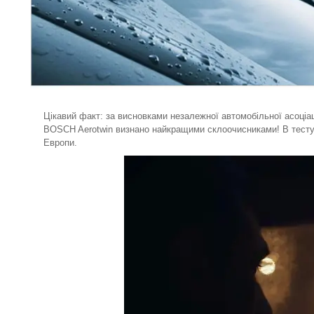
Цікавий факт: за висновками незалежної автомобільної асоціац
BOSCH Aerotwin визнано найкращими склоочисниками! В тестува
Европи.