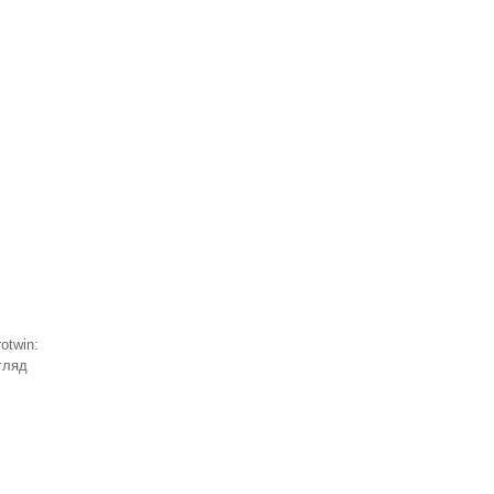
otwin:
гляд