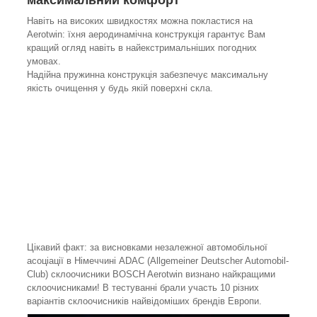
Навіть на високих швидкостях можна покластися на
Aerotwin: їхня аеродинамічна конструкція гарантує Вам
кращий огляд навіть в найекстримальніших погодних
умовах.
Надійна пружинна конструкція забезпечує максимальну
якість очищення у будь якій поверхні скла.
Цікавий факт: за висновками незалежної автомобільної
асоціації в Німеччині ADAC (Allgemeiner Deutscher Automobil-
Club) склоочисники BOSCH Aerotwin визнано найкращими
склоочисниками! В тестуванні брали участь 10 різних
варіантів склоочисників найвідоміших брендів Европи.