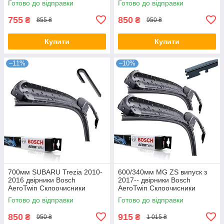
Готово до відправки
Готово до відправки
755
850
₴
₴
855 ₴
950 ₴
Купити
Купити
–11%
–10%
700мм SUBARU Trezia 2010-
600/340мм MG ZS випуск з
2016 двірники Bosch
2017-- двірники Bosch
AeroTwin Склоочисники
AeroTwin Склоочисники
Готово до відправки
Готово до відправки
850
915
₴
₴
950 ₴
1 015 ₴