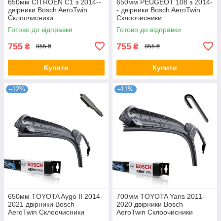
650мм CITROEN C1 з 2014--
650мм PEUGEOT 108 з 2014-
двірники Bosch AeroTwin
- двірники Bosch AeroTwin
Склоочисники
Склоочисники
Готово до відправки
Готово до відправки
755
755
₴
₴
855 ₴
855 ₴
Купити
Купити
–12%
–11%
650мм TOYOTA Aygo II 2014-
700мм TOYOTA Yaris 2011-
2021 двірники Bosch
2020 двірники Bosch
AeroTwin Склоочисники
AeroTwin Склоочисники