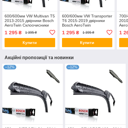
600/600мм VW Multivan T5
600/600мм VW Transporter
700
2013-2015 двірники Bosch
T6 2015-2019 двірники
2010
AeroTwin Склоочисники
Bosch AeroTwin
Aero
Склоочисники
1 295
1 295
1 2
₴
₴
1 395 ₴
1 395 ₴
Купити
Купити
Акційні пропозиції та новинки
–12%
–12%