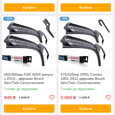
Купити
Купити
–10%
–9%
650/360мм FIAT 500X випуск
475/425мм OPEL Combo
з 2014-- двірники Bosch
2001-2012 двірники Bosch
AeroTwin Склоочисники
AeroTwin Склоочисники
Готово до відправки
Готово до відправки
945
1 005
₴
₴
1 045 ₴
1 105 ₴
Купити
Купити