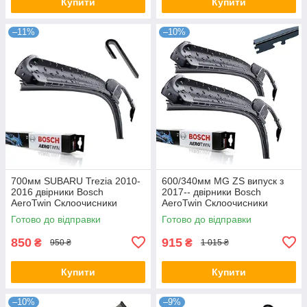
Купити
Купити
–11%
–10%
700мм SUBARU Trezia 2010-
600/340мм MG ZS випуск з
2016 двірники Bosch
2017-- двірники Bosch
AeroTwin Склоочисники
AeroTwin Склоочисники
Готово до відправки
Готово до відправки
850
915
₴
₴
950 ₴
1 015 ₴
Купити
Купити
–10%
–9%