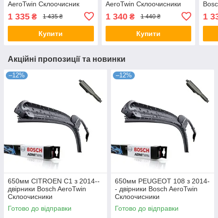
AeroTwin Склоочисник
AeroTwin Склоочисники
Bosc
Скло
1 335
1 340
1 3
₴
₴
1 435 ₴
1 440 ₴
Купити
Купити
Акційні пропозиції та новинки
–12%
–12%
650мм CITROEN C1 з 2014--
650мм PEUGEOT 108 з 2014-
двірники Bosch AeroTwin
- двірники Bosch AeroTwin
Склоочисники
Склоочисники
Готово до відправки
Готово до відправки