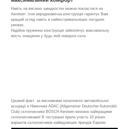
Навіть на високих швидкостях можна покластися на
Aerotwin: їхня аеродинамічна конструкція гарантує Вам
кращий огляд навіть в найекстримальніших погодних
умовах.
Надійна пружинна конструкція забезпечує максимальну
якість очищення у будь якій поверхні скла.
Цікавий факт: за висновками незалежної автомобільної
асоціації в Німеччині ADAC (Allgemeiner Deutscher Automobil-
Club) склоочисники BOSCH Aerotwin визнано найкращими
склоочисниками! В тестуванні брали участь 10 різних
варіантів склоочисників найвідоміших брендів Европи.