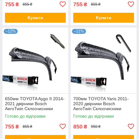
755
755
₴
₴
855 ₴
855 ₴
Купити
Купити
–12%
–11%
650мм TOYOTA Aygo II 2014-
700мм TOYOTA Yaris 2011-
2021 двірники Bosch
2020 двірники Bosch
AeroTwin Склоочисники
AeroTwin Склоочисники
Готово до відправки
Готово до відправки
755
850
₴
₴
855 ₴
950 ₴