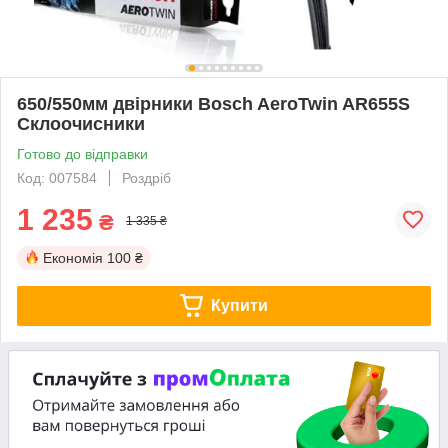
650/550мм двірники Bosch AeroTwin AR655S
Склоочисники
Готово до відправки
Код: 007584
Роздріб
1 235
₴
1 335 ₴
Економія
100 ₴
Купити